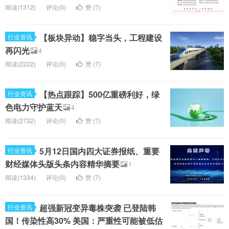
阅读(1312)
评论(0)
赞 (
7
)
【板块异动】稳字当头，工程建设
行业资讯
再闪光
4
阅读(2222)
评论(0)
赞 (
7
)
【热点跟踪】500亿重磅利好，绿
行业资讯
色电力守护蓝天
4
阅读(2732)
评论(0)
赞 (
7
)
5月12日国内四大证券报纸、重要
行业资讯
财经媒体头版头条内容精华摘要
1
阅读(1334)
评论(0)
赞 (
7
)
超强新冠变异毒株突袭 已登陆韩
行业资讯
国！传染性高30% 美国：严重性可能被低估