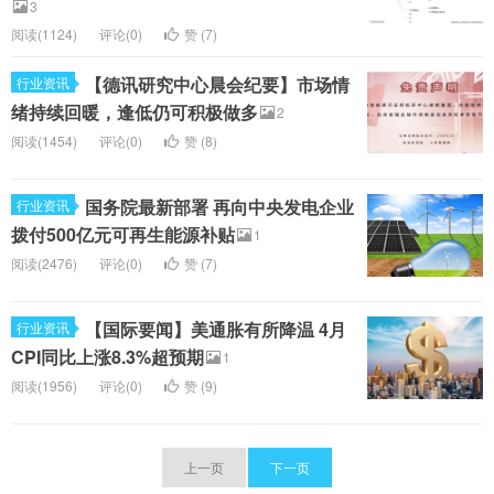
3
阅读(1124)
评论(0)
赞 (
7
)
【德讯研究中心晨会纪要】市场情
行业资讯
绪持续回暖，逢低仍可积极做多
2
阅读(1454)
评论(0)
赞 (
8
)
国务院最新部署 再向中央发电企业
行业资讯
拨付500亿元可再生能源补贴
1
阅读(2476)
评论(0)
赞 (
7
)
【国际要闻】美通胀有所降温 4月
行业资讯
CPI同比上涨8.3%超预期
1
阅读(1956)
评论(0)
赞 (
9
)
上一页
下一页