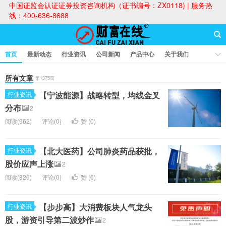
中国证监会认证证券投资咨询机构（证书编号：ZX0118) | 服务热
线：400-636-8688
首页
最新动态
行业资讯
公司新闻
产品中心
关于我们
财富论坛
所有文章
第1375页
【宁波能源】战略转型，均线金叉
行业资讯
财富在线
分布
2
阅读(962)
评论(0)
赞 (
0
)
【北大医药】公司肺炎药品获批，
行业资讯
股价应声上涨
2
阅读(826)
评论(0)
赞 (
6
)
【步步高】大消费板块人气龙头
行业资讯
股，游资引导第二波炒作
2