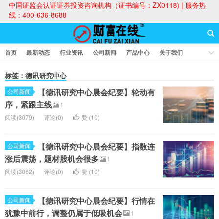
中国证监会认证证券投资咨询机构（证书编号：ZX0118) | 服务热
线：400-636-8688
首页
最新动态
行业资讯
公司新闻
产品中心
关于我们
财富论坛
标签：德讯研究中心
【德讯研究中心晨会纪要】轮动有
公司新闻
财富在线
序，紧跟主线
1
阅读(3079)
评论(0)
赞 (
10
)
【德讯研究中心晨会纪要】指数连
公司新闻
涨后震荡，题材股机会很多
1
阅读(3062)
评论(0)
赞 (
10
)
【德讯研究中心晨会纪要】行情在
公司新闻
犹豫中前行，调整仍属于低吸机会
1