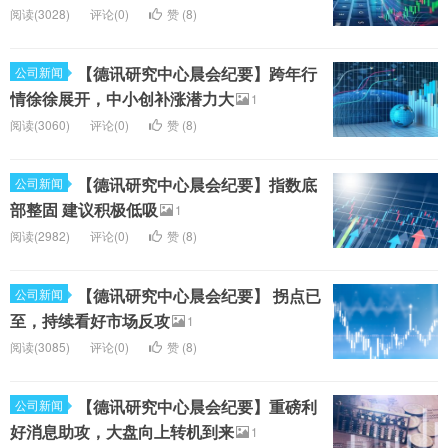
阅读(3028)
评论(0)
赞 (
8
)
【德讯研究中心晨会纪要】跨年行
公司新闻
情徐徐展开，中小创补涨潜力大
1
阅读(3060)
评论(0)
赞 (
8
)
【德讯研究中心晨会纪要】指数底
公司新闻
部整固 建议积极低吸
1
阅读(2982)
评论(0)
赞 (
8
)
【德讯研究中心晨会纪要】 拐点已
公司新闻
至，持续看好市场反攻
1
阅读(3085)
评论(0)
赞 (
8
)
【德讯研究中心晨会纪要】重磅利
公司新闻
好消息助攻，大盘向上转机到来
1