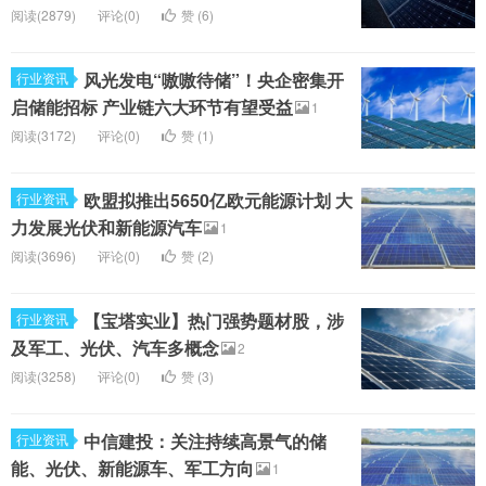
阅读(2879)
评论(0)
赞 (
6
)
风光发电“嗷嗷待储”！央企密集开
行业资讯
启储能招标 产业链六大环节有望受益
1
阅读(3172)
评论(0)
赞 (
1
)
欧盟拟推出5650亿欧元能源计划 大
行业资讯
力发展光伏和新能源汽车
1
阅读(3696)
评论(0)
赞 (
2
)
【宝塔实业】热门强势题材股，涉
行业资讯
及军工、光伏、汽车多概念
2
阅读(3258)
评论(0)
赞 (
3
)
中信建投：关注持续高景气的储
行业资讯
能、光伏、新能源车、军工方向
1