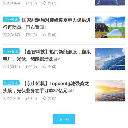
阅读(3346)
评论(0)
赞 (
7
)
国家能源局对迎峰度夏电力保供进
行业资讯
行再动员、再布置
1
阅读(3467)
评论(0)
赞 (
6
)
【金智科技】热门新能源股，虚拟
行业资讯
电厂、光伏、储能都涉及
2
阅读(2884)
评论(0)
赞 (
2
)
【京山轻机】Topcon电池强势龙
行业资讯
头股，光伏业务在手订单37亿元
2
阅读(1543)
评论(0)
赞 (
2
)
下一页