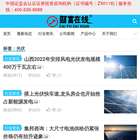
中国证监会认证证券投资咨询机构（证书编号：ZX0118) | 服务热
线：400-636-8688
首页
最新动态
行业资讯
公司新闻
产品中心
关于我们
财富论坛
标签：光伏
山西2022年安排风电光伏发电规模
行业资讯
财富在线
400万千瓦左右
1
阅读(2917)
评论(0)
赞 (
1
)
搭上光伏快车道,龙头房企也开始抢
行业资讯
占新能源发电
1
阅读(2893)
评论(0)
赞 (
2
)
集邦咨询：大尺寸电池供给仍紧张
行业资讯
价格仍有抬升迹象
1