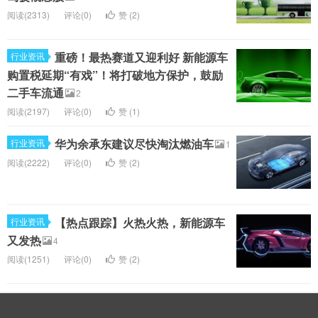
阅读(2313)
评论(0)
赞 (
2
)
重磅！最热赛道又迎利好 新能源车
行业资讯
购置税延期“有戏”！将打破地方保护，鼓励
二手车流通
2
阅读(2197)
评论(0)
赞 (
1
)
华为余承东建议尽快淘汰燃油车
行业资讯
1
阅读(2222)
评论(0)
赞 (
2
)
【热点跟踪】火热火热，新能源车
行业资讯
又发热
4
阅读(1251)
评论(0)
赞 (
2
)