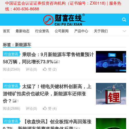
中国证监会认证证券投资咨询机构（证书编号：ZX0118) | 服务热
线：400-636-8688
首页
最新动态
行业资讯
公司新闻
产品中心
关于我们
财富论坛
标签：新能源车
乘联会：9月新能源车零售销量预计
行业资讯
财富在线
58万辆，同比增长73.9%
2
阅读(2340)
评论(0)
赞 (
2
)
太猛了！锂电关键材料创新高，上
行业资讯
游锂矿拍卖价也破纪录，新能源车还得涨
价？
1
阅读(2686)
评论(0)
赞 (
4
)
【收盘快讯】创业板指冲高回落涨
行业资讯
0.7%，新能源车等赛道股集体反弹
2