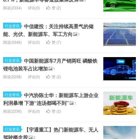
阅读(2334)
评论(0)
赞 (
2
)
中信建投：关注持续高景气的储
行业资讯
能、光伏、新能源车、军工方向
1
阅读(3346)
评论(0)
赞 (
7
)
中国新能源车7月产销两旺 磷酸铁
行业资讯
锂电池装车占比增加
1
阅读(2208)
评论(0)
赞 (
2
)
中汽协陈士华：新能源车上游企业
行业资讯
利润暴增 下游“连汤都喝不到”
1
阅读(2236)
评论(0)
赞 (
2
)
【宇通重工】热门新能源车、无人
行业资讯
驾驶概念股
2