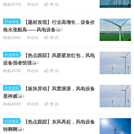
阅读(2313)
评论(0)
赞 (
0
)
【题材发现】行业高增长，设备价
行业资讯
格水涨船高——风电设备
3
阅读(2360)
评论(0)
赞 (
0
)
【热点跟踪】风婆婆发红包，风电
行业资讯
设备强者恒强
4
阅读(2378)
评论(0)
赞 (
0
)
【板块异动】风雷滚滚，风电设备
行业资讯
显神威
4
阅读(2400)
评论(0)
赞 (
0
)
【热点跟踪】东风再起，风电设备
行业资讯
转啊啊
4