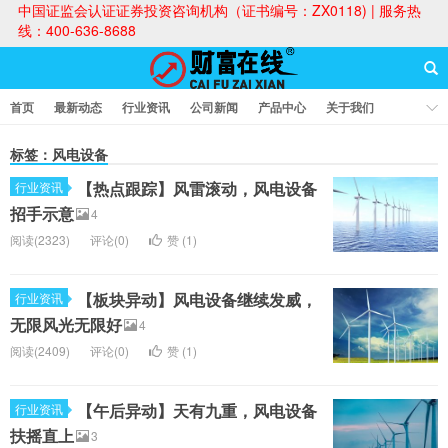
中国证监会认证证券投资咨询机构（证书编号：ZX0118) | 服务热
线：400-636-8688
首页
最新动态
行业资讯
公司新闻
产品中心
关于我们
财富论坛
标签：风电设备
【热点跟踪】风雷滚动，风电设备
行业资讯
财富在线
招手示意
4
阅读(2323)
评论(0)
赞 (
1
)
【板块异动】风电设备继续发威，
行业资讯
无限风光无限好
4
阅读(2409)
评论(0)
赞 (
1
)
【午后异动】天有九重，风电设备
行业资讯
扶摇直上
3