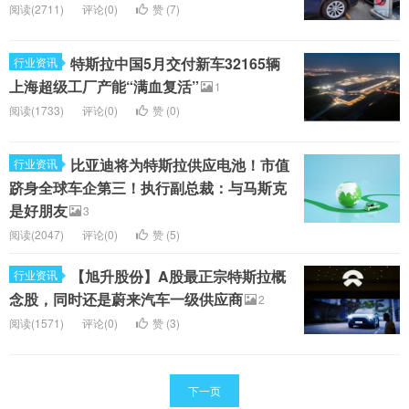
阅读(2711)
评论(0)
赞 (
7
)
特斯拉中国5月交付新车32165辆
行业资讯
上海超级工厂产能“满血复活”
1
阅读(1733)
评论(0)
赞 (
0
)
比亚迪将为特斯拉供应电池！市值
行业资讯
跻身全球车企第三！执行副总裁：与马斯克
是好朋友
3
阅读(2047)
评论(0)
赞 (
5
)
【旭升股份】A股最正宗特斯拉概
行业资讯
念股，同时还是蔚来汽车一级供应商
2
阅读(1571)
评论(0)
赞 (
3
)
下一页