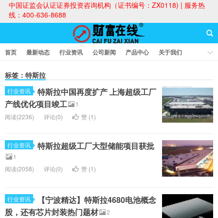
中国证监会认证证券投资咨询机构（证书编号：ZX0118) | 服务热
线：400-636-8688
首页
最新动态
行业资讯
公司新闻
产品中心
关于我们
财富论坛
标签：特斯拉
特斯拉中国再度扩产 上海超级工厂
行业资讯
财富在线
产线优化项目竣工
1
阅读(2236)
评论(0)
赞 (
1
)
特斯拉超级工厂大型储能项目获批
行业资讯
1
阅读(2058)
评论(0)
赞 (
1
)
【宁波精达】特斯拉4680电池概念
行业资讯
股，还有芯片封装热门题材
2