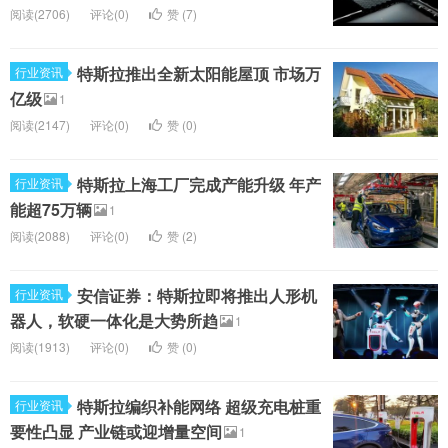
阅读(2706)
评论(0)
赞 (
7
)
特斯拉推出全新太阳能屋顶 市场万
行业资讯
亿级
1
阅读(2147)
评论(0)
赞 (
0
)
特斯拉上海工厂完成产能升级 年产
行业资讯
能超75万辆
1
阅读(2088)
评论(0)
赞 (
2
)
安信证券：特斯拉即将推出人形机
行业资讯
器人，软硬一体化是大势所趋
1
阅读(1913)
评论(0)
赞 (
0
)
特斯拉编织补能网络 超级充电桩重
行业资讯
要性凸显 产业链或迎增量空间
1