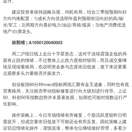
提升。
建议投资者保持战略乐观，伺机布局，结合三季报预期向好
方向均衡配置：1)成长方向优选明年盈利预期依旧向好的风/储/
光/军工；2)周期方向看好电力/油运/养殖/煤炭；3)地产消费优选
地产/白酒龙头。
林郭维
|
A1050120040003
周二沪指日线上走出十字星形态，这对于连续震荡走低的局
面有止跌的情绪，不过整体上止跌力度相对较弱，而且成交量继
续呈现缩量格局，也说明资金参与态度依旧低迷，接下来还要重
点观察多头力量能否共振发力。
创业板指60分钟macd指标两线汇聚有金叉迹象，同时也有底
背离格局，关注能否带动指标修复进行向大级别进行传导。上证
50、科创50等指数趋势并未显著改观，短期也可能对指数运行产
生影响。
操作策略上，今日市场情绪有所修复，个股活跃度较昨日明
显提升，但成交量依旧低迷下可能还会有所反复。因此策略上建
议切忌情绪化操作，谨慎追涨，整体仓位继续做好管理，多看少