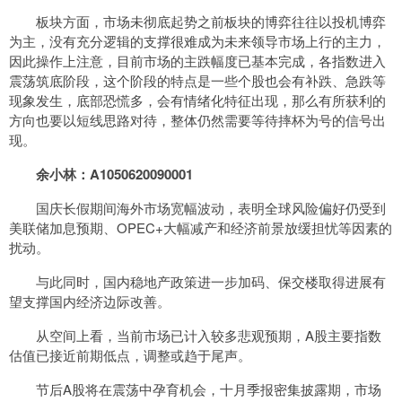
板块方面，市场未彻底起势之前板块的博弈往往以投机博弈
为主，没有充分逻辑的支撑很难成为未来领导市场上行的主力，
因此操作上注意，目前市场的主跌幅度已基本完成，各指数进入
震荡筑底阶段，这个阶段的特点是一些个股也会有补跌、急跌等
现象发生，底部恐慌多，会有情绪化特征出现，那么有所获利的
方向也要以短线思路对待，整体仍然需要等待摔杯为号的信号出
现。
余小林：A1050620090001
国庆长假期间海外市场宽幅波动，表明全球风险偏好仍受到
美联储加息预期、OPEC+大幅减产和经济前景放缓担忧等因素的
扰动。
与此同时，国内稳地产政策进一步加码、保交楼取得进展有
望支撑国内经济边际改善。
从空间上看，当前市场已计入较多悲观预期，A股主要指数
估值已接近前期低点，调整或趋于尾声。
节后A股将在震荡中孕育机会，十月季报密集披露期，市场