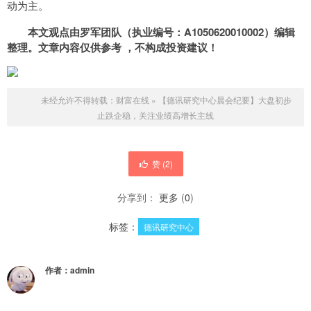
动为主。
本文观点由
罗军
团队
（执业编号：A1050620010002）
编辑
整理。文章内容仅供参考 ，不构成投资建议！
未经允许不得转载：
财富在线
»
【德讯研究中心晨会纪要】大盘初步
止跌企稳，关注业绩高增长主线
赞 (
2
)
分享到：
更多
(
0
)
标签：
德讯研究中心
作者：
admin