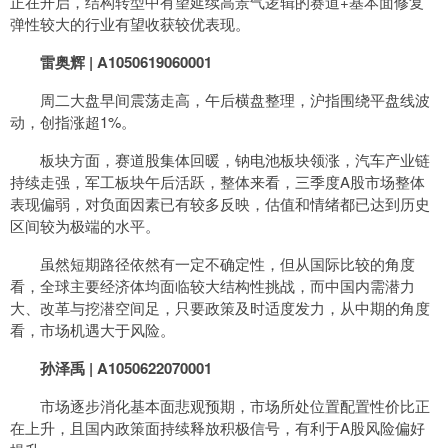
正在开启，结构转型中有望延续高景气逻辑的赛道+基本面修复
弹性较大的行业有望收获较优表现。
雷奥辉 |
A1050619060001
周二大盘早间震荡走高，午后横盘整理，沪指围绕平盘线波
动，创指涨超1%。
板块方面，赛道股集体回暖，钠电池板块领涨，汽车产业链
持续走强，军工板块午后活跃，整体来看，三季度A股市场整体
表现偏弱，对负面因素已有较多反映，估值和情绪都已达到历史
区间较为极端的水平。
虽然短期路径依然有一定不确定性，但从国际比较的角度
看，全球主要经济体均面临较大结构性挑战，而中国内需潜力
大、改革与挖潜空间足，只要政策及时适度发力，从中期的角度
看，市场机遇大于风险。
孙泽禹 |
A1050622070001
市场逐步消化基本面悲观预期，市场所处位置配置性价比正
在上升，且国内政策面持续释放积极信号，有利于A股风险偏好