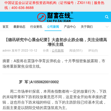
中国证监会认证证券投资咨询机构（证书编号：ZX0118) | 服务热
线：400-636-8688
首页
最新动态
行业资讯
公司新闻
产品中心
关于我们
财富论坛
【德讯研究中心晨会纪要】大盘初步止跌企稳，关注业绩高
增长主线
admin 发布于 2022-10-12
分类：
公司新闻
阅读(551)
评论(0)
财富在线
摘要：A股将在震荡中孕育反弹机会，十月季报密集披露期，市
场将重新聚焦业绩主线。
罗 军 |
A1050620010002
周二市场单针探底，本周各指数都有一定的放量行为，下跌
的末端带量和下跌初段放量意思不同，这是资金开始有承接的逻
辑，这也符合下跌末端的特征，当下的主跌阶段已经基本完成，
后面主要是以阴阳交错的震荡筑底为主。