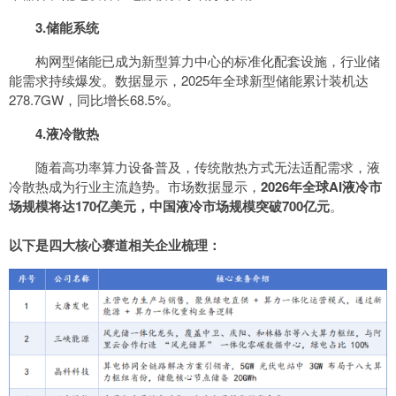
3.储能系统
构网型储能已成为新型算力中心的标准化配套设施，行业储
能需求持续爆发。数据显示，2025年全球新型储能累计装机达
278.7GW，同比增长68.5%。
4.液冷散热
随着高功率算力设备普及，传统散热方式无法适配需求，液
冷散热成为行业主流趋势。市场数据显示，
2026年全球AI液冷市
场规模将达170亿美元，中国液冷市场规模突破700亿元
。
以下是四大核心赛道相关企业梳理：