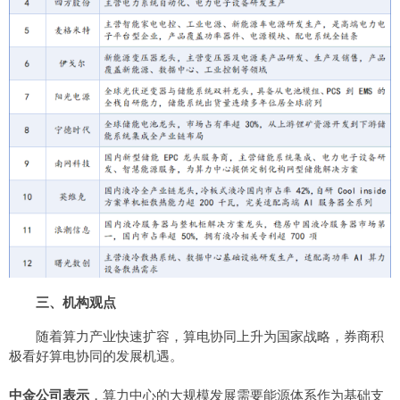
三、机构观点
随着算力产业快速扩容，算电协同上升为国家战略，券商积
极看好算电协同的发展机遇。
中金公司表示
，算力中心的大规模发展需要能源体系作为基础支