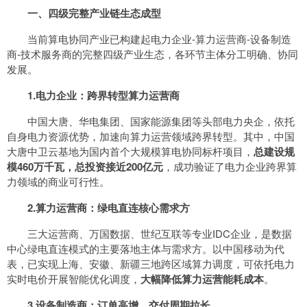
一、四级完整产业链生态成型
当前算电协同产业已构建起电力企业-算力运营商-设备制造
商-技术服务商的完整四级产业生态，各环节主体分工明确、协同
发展。
1.电力企业：跨界转型算力运营商
中国大唐、华电集团、国家能源集团等头部电力央企，依托
自身电力资源优势，加速向算力运营领域跨界转型。其中，中国
大唐中卫云基地为国内首个大规模算电协同标杆项目，
总建设规
模460万千瓦，总投资接近200亿元
，成功验证了电力企业跨界算
力领域的商业可行性。
2.算力运营商：绿电直连核心需求方
三大运营商、万国数据、世纪互联等专业IDC企业，是数据
中心绿电直连模式的主要落地主体与需求方。以中国移动为代
表，已实现上海、安徽、新疆三地跨区域算力调度，可依托电力
实时电价开展智能优化调度，
大幅降低算力运营能耗成本
。
3.设备制造商：订单高增、交付周期拉长