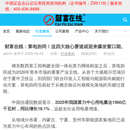
中国证监会认证证券投资咨询机构（证书编号：ZX0118) | 服务热
线：400-636-8688
首页
最新动态
行业资讯
公司新闻
产品中心
关于我们
财富论坛
财富在线：算电协同！这四大核心赛道或迎来爆发窗口期。
admin 发布于 2026-06-02
分类：
行业资讯
阅读(243)
评论(0)
财富在线
继东数西算工程构建全国一体化算力网络框架之后，算电协
同成为2026年资本市场的重要产业主线。从首个大规模示范项目
在宁夏中卫投运，到四部门联合印发人工智能与能源双向赋能行
动方案，算电协同当前处于从概念验证向规模化落地的关键过渡
期。
中国信通院数据显示，
2025年我国算力中心用电量达1960亿
千瓦时，同比增长18.1%
，远超全社会用电量增速。
从地域分布看，内蒙古、宁夏、贵州等新能源富集地区已成
为算力中心布局的热点区域。