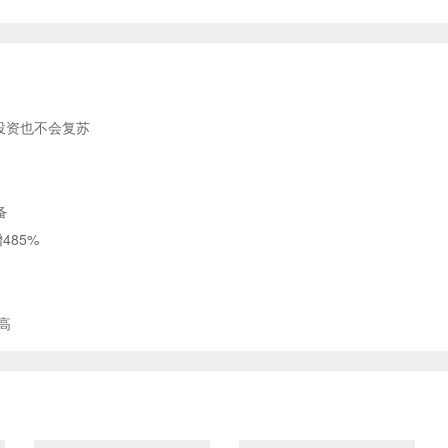
油投资也不会复苏
备
485%
高