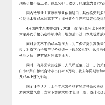
期货价格不断上涨。截至5月7日收盘，纸浆主力合约报收
国内造纸业主要原料纸浆依赖进口，其价格受到多
位使得木浆成本居高不下；海外浆企生产不稳定也使得
4月国内木浆供需双降，木浆下游消耗量环比下降
木浆外盘价格仍在持续冲高，增加后市进口木浆现货成
面对居高不下的成本端压力，为了保证提供高质量
起，对旗下白卡纸产品价格统一上调200元/吨。这是
落地之后，也有望对冲成本压力。
同时，海外需求的提振，人民币贬值，进一步的关
白卡纸和白板纸合计净出口45.5万吨，较去年同期增加
及成本上涨的影响。
国金证券认为，上半年木浆价格有望维持高位震荡
游需求景气度，当前下游需求整体表现一般，预计涨价