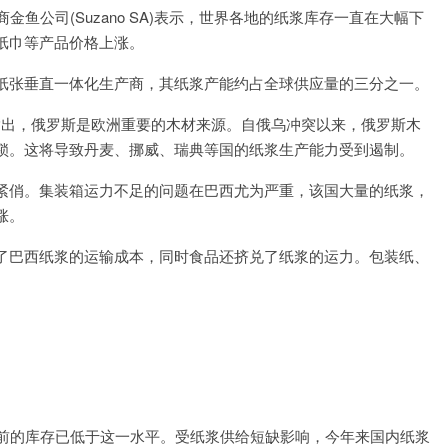
鱼公司(Suzano SA)表示，世界各地的纸浆库存一直在大幅下
纸巾等产品价格上涨。
纸张垂直一体化生产商，其纸浆产能约占全球供应量的三分之一。
alka)指出，俄罗斯是欧洲重要的木材来源。自俄乌冲突以来，俄罗斯木
锁。这将导致丹麦、挪威、瑞典等国的纸浆生产能力受到遏制。
紧俏。集装箱运力不足的问题在巴西尤为严重，该国大量的纸浆，
涨。
了巴西纸浆的运输成本，同时食品还挤兑了纸浆的运力。包装纸、
目前的库存已低于这一水平。受纸浆供给短缺影响，今年来国内纸浆