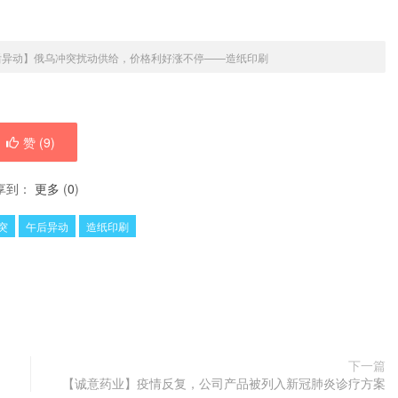
后异动】俄乌冲突扰动供给，价格利好涨不停——造纸印刷
赞 (
9
)
享到：
更多
(
0
)
突
午后异动
造纸印刷
下一篇
【诚意药业】疫情反复，公司产品被列入新冠肺炎诊疗方案