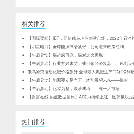
相关推荐
【国际要闻】IEF：即使俄乌冲突刺激市场，2022年石
【明星电力】全球能源供给紧张，公司迎来政策红利
【午后异动】煤超疯再疯，煤炭之火再燃
【午后异动】行业方兴未艾，或引领经济复苏——风电设
俄乌冲突推动化肥价格飙升 全球最大氮肥生产商Q1净利增
【午后异动】能源要立足当下，才能展望未来——煤炭
【午后异动】化零为整，聚沙成塔——统一大市场
【财富在线·热点数据聚焦】AI算力持续上涨，医药板块走
热门推荐