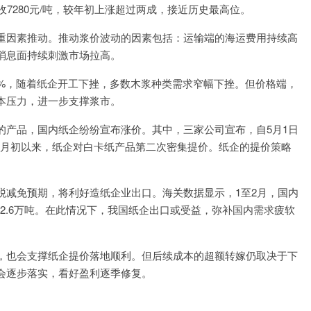
7280元/吨，较年初上涨超过两成，接近历史最高位。
重因素推动。推动浆价波动的因素包括：运输端的海运费用持续高
消息面持续刺激市场拉高。
6%，随着纸企开工下挫，多数木浆种类需求窄幅下挫。但价格端，
本压力，进一步支撑浆市。
的产品，国内纸企纷纷宣布涨价。其中，三家公司宣布，自5月1日
自4月初以来，纸企对白卡纸产品第二次密集提价。纸企的提价策略
税减免预期，将利好造纸企业出口。海关数据显示，1至2月，国内
32.6万吨。在此情况下，我国纸企出口或受益，弥补国内需求疲软
，也会支撑纸企提价落地顺利。但后续成本的超额转嫁仍取决于下
会逐步落实，看好盈利逐季修复。