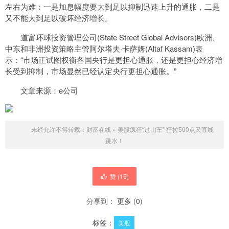
左右为难：一是加息幅度要大到足以抑制迅速上升的通胀，二是
又不能大到足以破坏经济增长。
道富环球投资管理公司(State Street Global Advisors)欧洲、
中东和非洲投资策略主管阿尔塔夫·卡萨姆(Altaf Kassam)表
示：“市场正试图权衡各国央行是更担心通胀，还是更担心经济增
长受到抑制，市场显然已经认定央行更担心通胀。”
文章来源：e公司
未经允许不得转载：
财富在线
»
美股疯狂“过山车” 狂拉500点又直线
跳水！
赞 (
15
)
分享到：
更多
(
0
)
标签：
美股