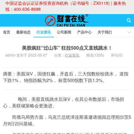
中国证监会认证证券投资咨询机构（证书编号：ZX0118) | 服务热
线：400-636-8688
首页
最新动态
行业资讯
公司新闻
产品中心
关于我们
财富论坛
美股疯狂“过山车” 狂拉500点又直线跳水！
admin 发布于 2022-05-07
分类：
行业资讯
阅读(1205)
评论(0)
财富在线
摘要：美股深V，国债狂飙，开盘后，三大指数纷纷跳水， 道指
下跌1%， 纳指跌幅为2%， 标普500指数下跌1.3%。
晚间，美股直线跳水后深V，在其公布数据后，市场担
心，美联储策略会更激进。
而俄乌局势方面，乌克兰总统泽连斯基邀请德国总理朔尔茨5
月9日访问基辅。