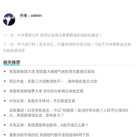
作者：
admin
上一篇
中央重磅文件 推进以县城为重要载体的城镇化建设！
下一篇
学习进行时丨坚定信心，打赢疫情防控保卫战！习近平主持重要会议发
出战疫最强音
相关推荐
美股新能源大涨 美国最大规模气候投资法案接近落地
周五外盘：美股三大指数涨跌不一，推特股价盘后大跌
美股将迎财报季大考 华尔街分析师总体较悲观
中信证券：美股长牛终结，开启衰退交易
深夜重磅！白宫突然表态：”纠正”特朗普！取消对华关税？人民币大涨500
点，美国股债强反攻，影响多大？
天风证券：美国通胀再创新高，A股市场怎么看？
通胀加剧市场担忧 美国纽约股市道指连续8周下跌