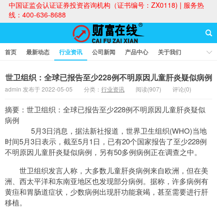
中国证监会认证证券投资咨询机构（证书编号：ZX0118) | 服务热
线：400-636-8688
首页
最新动态
行业资讯
公司新闻
产品中心
关于我们
财富论坛
世卫组织：全球已报告至少228例不明原因儿童肝炎疑似病例
admin 发布于 2022-05-05
分类：
行业资讯
阅读(907)
评论(0)
财富在线
摘要：世卫组织：全球已报告至少228例不明原因儿童肝炎疑似
病例
5月3日消息，据法新社报道，世界卫生组织(WHO)当地
时间5月3日表示，截至5月1日，已有20个国家报告了至少228例
不明原因儿童肝炎疑似病例，另有50多例病例正在调查之中。
世卫组织发言人称，大多数儿童肝炎病例来自欧洲，但在美
洲、西太平洋和东南亚地区也发现部分病例。据称，许多病例有
黄疸和胃肠道症状，少数病例出现肝功能衰竭，甚至需要进行肝
移植。