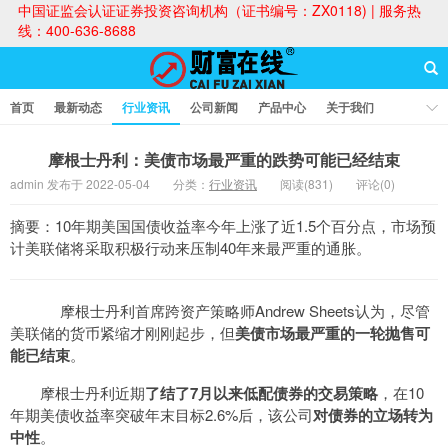
中国证监会认证证券投资咨询机构（证书编号：ZX0118) | 服务热
线：400-636-8688
首页
最新动态
行业资讯
公司新闻
产品中心
关于我们
财富论坛
摩根士丹利：美债市场最严重的跌势可能已经结束
admin 发布于 2022-05-04
分类：
行业资讯
阅读(831)
评论(0)
财富在线
摘要：10年期美国国债收益率今年上涨了近1.5个百分点，市场预
计美联储将采取积极行动来压制40年来最严重的通胀。
摩根士丹利首席跨资产策略师Andrew Sheets认为，尽管
美联储的货币紧缩才刚刚起步，但
美债市场最严重的一轮抛售可
能已结束
。
摩根士丹利近期
了结了7月以来低配债券的交易策略
，在10
年期美债收益率突破年末目标2.6%后，该公司
对债券的立场转为
中性
。