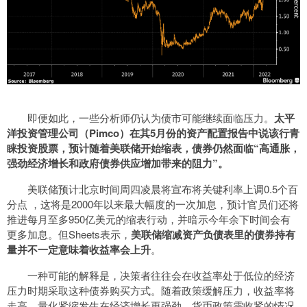
即便如此，一些分析师仍认为债市可能继续面临压力。
太平
洋投资管理公司（Pimco）在其5月份的资产配置报告中说该行青
睐投资股票，预计随着美联储开始缩表，债券仍然面临“高通胀，
强劲经济增长和政府债券供应增加带来的阻力”。
美联储预计北京时间周四凌晨将宣布将关键利率上调0.5个百
分点 ，这将是2000年以来最大幅度的一次加息，预计官员们还将
推进每月至多950亿美元的缩表行动，并暗示今年余下时间会有
更多加息。但Sheets表示，
美联储缩减资产负债表里的债券持有
量并不一定意味着收益率会上升
。
一种可能的解释是，决策者往往会在收益率处于低位的经济
压力时期采取这种债券购买方式。随着政策缓解压力，收益率将
走高。量化紧缩发生在经济增长更强劲，货币政策需收紧的情况