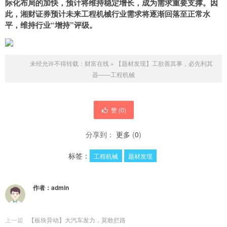
际化布局的加快，预计将维持稳定增长，成为需求重要支撑。因
此，湘财证券预计未来工程机械行业需求将逐渐回落至正常水
平，维持行业“增持”评级。
未经允许不得转载：
财富在线
»
【题材发现】工欲善其事，必先利其
器——工程机械
赞 (
0
)
分享到：
更多
(
0
)
标签：
工程机械
题材发现
作者：
admin
上一篇
【板块异动】大汽车发力，莫敢拦路