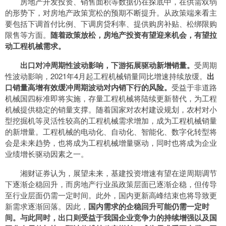
房地产开发投资、销售面积等数据仍在探底中，在供需双弱
的形势下，对房地产政策宽松的预期不断提升。从政策端来看主
要包括下调首付比例、下调房贷利率、提供购房补贴、松绑限购
限售等方面。
随着政策放松，房地产投资有望迎来机会，有望拉
动工程机械需求。
出口对冲周期性波动影响，下游拓展驱动新增销量。
受周期
性波动影响，2021年4月起工程机械销量同比增速持续放缓。
出
口销量高增有效缓冲周期波动对内销下行的风险。
受益于非道路
机械国四标准即将实施，存量工程机械将陆续更新替代，为工程
机械提供稳定的销量支撑。随着国家对农村建设规划，农村对小
型挖掘机等灵活性较高的工程机械需求增加，成为工程机械销量
的新增量。工程机械的电动化、自动化、智能化、数字化转型将
会是未来趋势，也将成为工程机械增量驱动，同时也将成为企业
业绩增长驱动因素之一。
湘财证券认为，展望未来，基建投资增速有望在逆周期调节
下逐渐企稳回升，而房地产行业虽政策层面已逐渐企稳，但传导
至行业层面仍需一定时间。此外，国内更新高峰结束也将导致更
新需求逐渐回落。因此，
国内需求的企稳回升可能仍需一定时
间。与此同时，出口则受益于我国企业竞争力的持续增强以及国