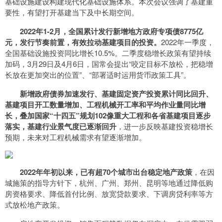
基础设施建设构建现代化基础设施体系。本次会议强调了基建重
要性，有望打开基建当下及中长期空间。
2022年1-2月，全国累计发行新增地方政府专项债8775亿
元，发行节奏前置，有效拉动基建项目的投资。
2022年一季度，
全国基础设施投资同比增长10.5%。二季度稳增长政策有望持续
加码，3月29日及4月6日，国常会提出“咬定目标不放松，把稳增
长放在更加突出的位置”、“部署适时运用货币政策工具”。
新增政府债券加速发行、基建固定资产投资累计同比回升、
基建项目开工数量增加、工程机械开工率和平均作业量同比增
长，叠加国家“十四五”规划102像重大工程和各省基建项目逐步
落实，基建行业景气度已逐渐回升
，进一步反映基建投资稳增长
预期，未来对工程机械需求有望逐渐增加。
2022年年初以来，已有超70个城市出台稳定地产政策
，在因
城施策的指导方针下，杭州、广州、郑州、昆明等地通过降低购
房资格要求、降低首付比例、放宽贷款要求、下调房贷利率等方
式放松地产政策。