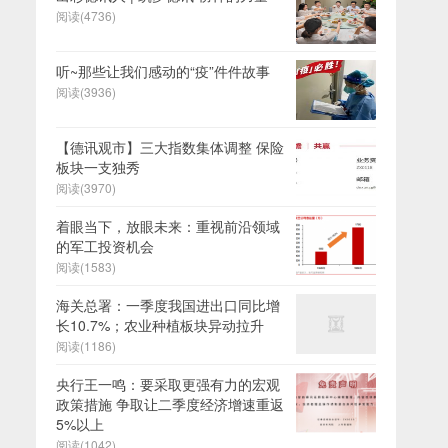
阅读(4736)
听~那些让我们感动的“疫”件件故事
阅读(3936)
【德讯观市】三大指数集体调整 保险
板块一支独秀
阅读(3970)
着眼当下，放眼未来：重视前沿领域
的军工投资机会
阅读(1583)
海关总署：一季度我国进出口同比增
长10.7%；农业种植板块异动拉升
阅读(1186)
央行王一鸣：要采取更强有力的宏观
政策措施 争取让二季度经济增速重返
5%以上
阅读(1042)