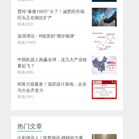
贾玲“暴瘦100斤”火了！减肥药市场
巨头正在疯狂扩产
阅读(222)
波浪理论：K线里的”潮汐规律”
阅读(1045)
中国机器人跑赢全球，这几大产业链
要起飞？
阅读(265)
AI算力迎爆发！顶层设计落地，企业
与大会齐发力
阅读(181)
热门文章
出彩德讯人 | 筑梦德讯·榜样的力量