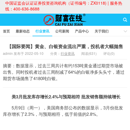
中国证监会认证证券投资咨询机构（证书编号：ZX0118) | 服务热
线：400-636-8688
首页
最新动态
行业资讯
公司新闻
产品中心
关于我们
财富论坛
【国际要闻】黄金、白银资金流出严重，投机者大幅抛售
admin 发布于 2022-05-10
分类：
行业资讯
阅读(631)
评论(0)
财富在线
摘要：数据显示，过去三周共计有约153吨黄金通过期货市场被
出售。同时投机者过去三周削减了64%的白银净多头头寸，通过
期货市场抛售了4180吨白银。
美3月批发库存增长2.4%与预期相符 批发销售额持续增长
5月9日（周一），美国商务部公布的数据显示，3月份批发
库存增长了2.3%，与预期相符，低于前值的2.8%。