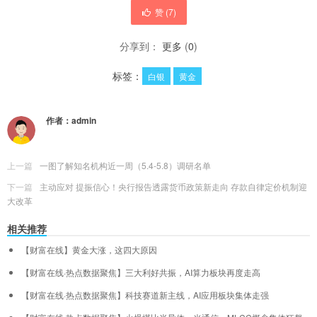
赞 (
7
)
分享到：
更多
(
0
)
标签：
白银
黄金
作者：
admin
上一篇
一图了解知名机构近一周（5.4-5.8）调研名单
下一篇
主动应对 提振信心！央行报告透露货币政策新走向 存款自律定价机制迎
大改革
相关推荐
【财富在线】黄金大涨，这四大原因
【财富在线·热点数据聚焦】三大利好共振，AI算力板块再度走高
【财富在线·热点数据聚焦】科技赛道新主线，AI应用板块集体走强