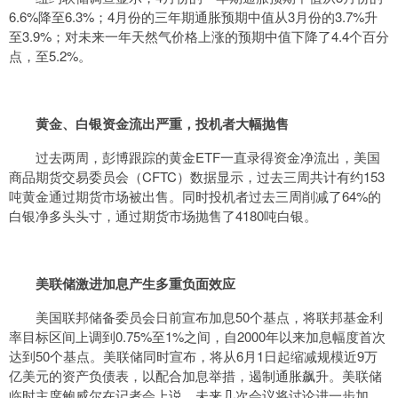
6.6%降至6.3%；4月份的三年期通胀预期中值从3月份的3.7%升
至3.9%；对未来一年天然气价格上涨的预期中值下降了4.4个百分
点，至5.2%。
黄金、白银资金流出严重，投机者大幅抛售
过去两周，彭博跟踪的黄金ETF一直录得资金净流出，美国
商品期货交易委员会（CFTC）数据显示，过去三周共计有约153
吨黄金通过期货市场被出售。同时投机者过去三周削减了64%的
白银净多头头寸，通过期货市场抛售了4180吨白银。
美联储激进加息产生多重负面效应
美国联邦储备委员会日前宣布加息50个基点，将联邦基金利
率目标区间上调到0.75%至1%之间，自2000年以来加息幅度首次
达到50个基点。美联储同时宣布，将从6月1日起缩减规模近9万
亿美元的资产负债表，以配合加息举措，遏制通胀飙升。美联储
临时主席鲍威尔在记者会上说，未来几次会议将讨论进一步加