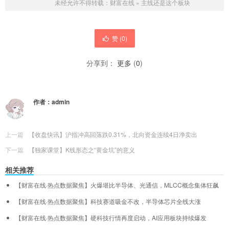
未经允许不得转载：
财富在线
»
主线还是这个板块
赞 (
0
)
分享到：
更多
(
0
)
作者：
admin
上一篇
【收盘快讯】沪指冲高回落跌0.31%，北向资金连续4日净卖出
下一篇
【独家课堂】K线形态之“黄金坑”的意义
相关推荐
【财富在线·热点数据聚焦】火爆堪比半导体、光通信，MLCC概念集体狂飙
【财富在线·热点数据聚焦】科技赛道吸金不改，半导体芯片全线大涨
【财富在线·热点数据聚焦】硬科技行情再度启动，AI应用板块持续爆发