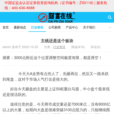
中国证监会认证证券投资咨询机构（证书编号：ZX0118) | 服务热
线：400-636-8688
首页
最新动态
行业资讯
公司新闻
产品中心
关于我们
财富论坛
主线还是这个板块
admin 发布于 2022-10-20
分类：
行业资讯
阅读(416)
评论(0)
财富在线
摘要：3000点附近这个位置调整空间极度有限，都是诱空！
今天大A走势有点伤人了，先砸再拉，然后又一路杀跌
到尾盘，这对于市场人气打击是很大的。
好在今天砸盘的主要是上证50权重白马股，中小盘个股表现
还是很活跃的。
值得注意的是，今天两市成交量还是7000来亿，没有8000亿
以上的大量，短期内大盘是很难突破3100点阻力的，只能继续围