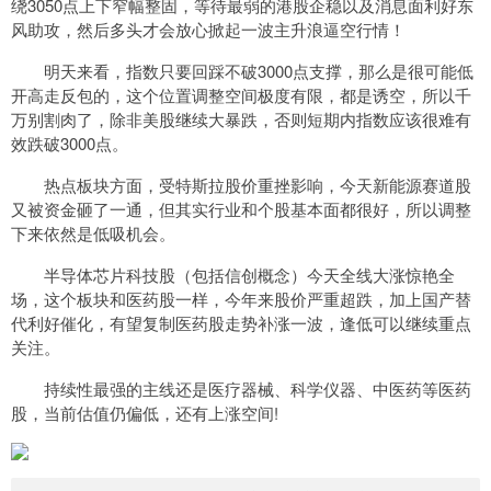
绕3050点上下窄幅整固，等待最弱的港股企稳以及消息面利好东
风助攻，然后多头才会放心掀起一波主升浪逼空行情！
明天来看，指数只要回踩不破3000点支撑，那么是很可能低
开高走反包的，这个位置调整空间极度有限，都是诱空，所以千
万别割肉了，除非美股继续大暴跌，否则短期内指数应该很难有
效跌破3000点。
热点板块方面，受特斯拉股价重挫影响，今天新能源赛道股
又被资金砸了一通，但其实行业和个股基本面都很好，所以调整
下来依然是低吸机会。
半导体芯片科技股（包括信创概念）今天全线大涨惊艳全
场，这个板块和医药股一样，今年来股价严重超跌，加上国产替
代利好催化，有望复制医药股走势补涨一波，逢低可以继续重点
关注。
持续性最强的主线还是医疗器械、科学仪器、中医药等医药
股，当前估值仍偏低，还有上涨空间!