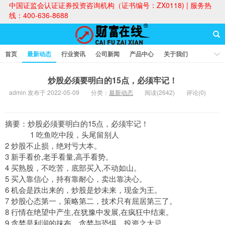
中国证监会认证证券投资咨询机构（证书编号：ZX0118) | 服务热
线：400-636-8688
首页
最新动态
行业资讯
公司新闻
产品中心
关于我们
财富论坛
炒股必须要明白的15点，必须牢记！
admin 发布于 2022-05-09
分类：
最新动态
阅读(2642)
评论(0)
财富在线
摘要：炒股必须要明白的15点，必须牢记！
1 吃鱼吃中段，头尾留别人
2 炒股不止损，绝对亏大本。
3 新手看价,老手看量,高手看势。
4 买熟股，不吃苦，底部买入,不动如山。
5 买入靠信心，持有靠耐心，卖出靠决心。
6 机会是跌出来的，炒股是炒未来，现金为王。
7 炒股心态第一，策略第二，技术只有屈居第三了。
8 行情在绝望中产生,在犹豫中发展,在疯狂中结束。
9 贪婪是利润的抹布，贪婪与恐惧，投资之大忌。