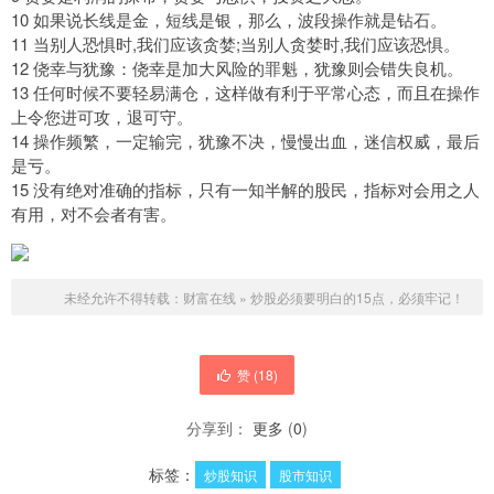
10 如果说长线是金，短线是银，那么，波段操作就是钻石。
11 当别人恐惧时,我们应该贪婪;当别人贪婪时,我们应该恐惧。
12 侥幸与犹豫：侥幸是加大风险的罪魁，犹豫则会错失良机。
13 任何时候不要轻易满仓，这样做有利于平常心态，而且在操作
上令您进可攻，退可守。
14 操作频繁，一定输完，犹豫不决，慢慢出血，迷信权威，最后
是亏。
15 没有绝对准确的指标，只有一知半解的股民，指标对会用之人
有用，对不会者有害。
未经允许不得转载：
财富在线
»
炒股必须要明白的15点，必须牢记！
赞 (
18
)
分享到：
更多
(
0
)
标签：
炒股知识
股市知识