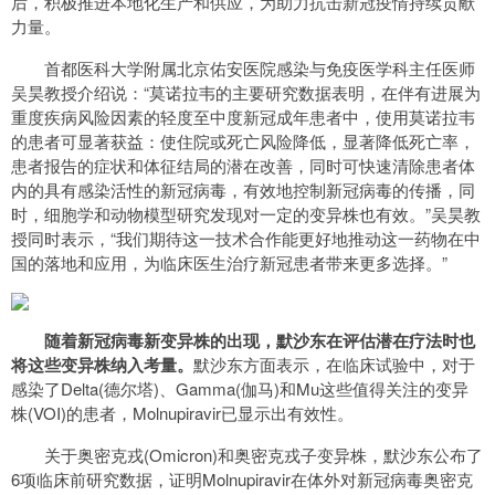
后，积极推进本地化生产和供应，为助力抗击新冠疫情持续贡献
力量。
首都医科大学附属北京佑安医院感染与免疫医学科主任医师
吴昊教授介绍说：“莫诺拉韦的主要研究数据表明，在伴有进展为
重度疾病风险因素的轻度至中度新冠成年患者中，使用莫诺拉韦
的患者可显著获益：使住院或死亡风险降低，显著降低死亡率，
患者报告的症状和体征结局的潜在改善，同时可快速清除患者体
内的具有感染活性的新冠病毒，有效地控制新冠病毒的传播，同
时，细胞学和动物模型研究发现对一定的变异株也有效。”吴昊教
授同时表示，“我们期待这一技术合作能更好地推动这一药物在中
国的落地和应用，为临床医生治疗新冠患者带来更多选择。”
随着新冠病毒新变异株的出现，默沙东在评估潜在疗法时也
将这些变异株纳入考量。
默沙东方面表示，在临床试验中，对于
感染了Delta(德尔塔)、Gamma(伽马)和Mu这些值得关注的变异
株(VOI)的患者，Molnupiravir已显示出有效性。
关于奥密克戎(Omicron)和奥密克戎子变异株，默沙东公布了
6项临床前研究数据，证明Molnupiravir在体外对新冠病毒奥密克