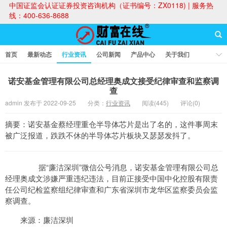
中国证监会认证证券投资咨询机构（证书编号：ZX0118) | 服务热
线：400-636-8688
首页
最新动态
行业资讯
公司新闻
产品中心
关于我们
财富论坛
诺安基金管理有限公司总经理奥成文接受纪律审查和监察调
查
admin 发布于 2022-09-25
分类：
行业资讯
阅读(445)
评论(0)
财富在线
摘要：诺安基金蔡经理重仓半导体芯片是出了名的，这件事周末
被广泛报道，跌跌不休的半导体芯片板块又瑟瑟发抖了。
据“廉洁深圳”微信公号消息，诺安基金管理有限公司总
经理奥成文涉嫌严重违纪违法，目前正接受中国中化控股有限责
任公司纪检监察组纪律审查和广东省深圳市龙华区监察委员会监
察调查。
来源：廉洁深圳