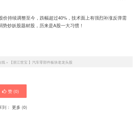
股价持续调整至今，跌幅超过40%，技术面上有强烈补涨反弹需
弱势炒妖股题材股，历来是A股一大习惯！
在线
»
【浙江世宝 】汽车零部件板块老龙头股
赞 (
0
)
享到：
更多
(
0
)