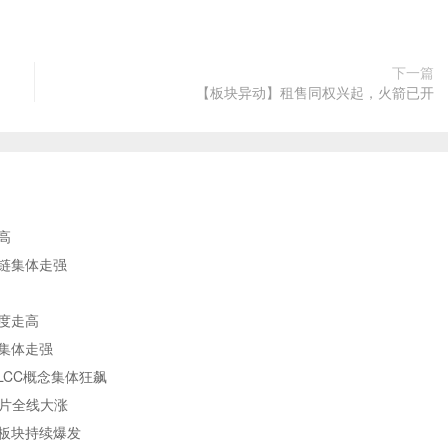
下一篇
【板块异动】租售同权兴起，火箭已开
高
业链集体走强
度走高
块集体走强
LCC概念集体狂飙
片全线大涨
用板块持续爆发