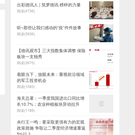
出彩德讯人 | 筑梦德讯·榜样的力量
阅读(4736)
听~那些让我们感动的“疫”件件故事
阅读(3936)
【德讯观市】三大指数集体调整 保险
板块一支独秀
阅读(3970)
着眼当下，放眼未来：重视前沿领域
的军工投资机会
阅读(1583)
海关总署：一季度我国进出口同比增
长10.7%；农业种植板块异动拉升
阅读(1186)
央行王一鸣：要采取更强有力的宏观
政策措施 争取让二季度经济增速重返
5%以上