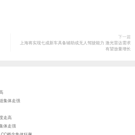
下一篇
上海将实现七成新车具备辅助或无人驾驶能力 激光雷达需求
有望放量增长
高
业链集体走强
度走高
块集体走强
LCC概念集体狂飙