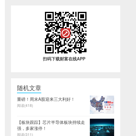
扫码下载财富在线APP
随机文章
重磅！周末A股迎来三大利好！
阅读(418)
【板块跟踪】芯片半导体板块持续走
强，多家涨停！
阅读(311)