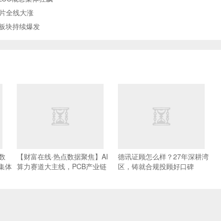
片全线大涨
用板块持续爆发
数
【财富在线·热点数据聚焦】AI
德讯证顾怎么样？27年深耕湾
集体
算力赛道大主线，PCB产业链
区，铸就合规投顾好口碑
集体走强