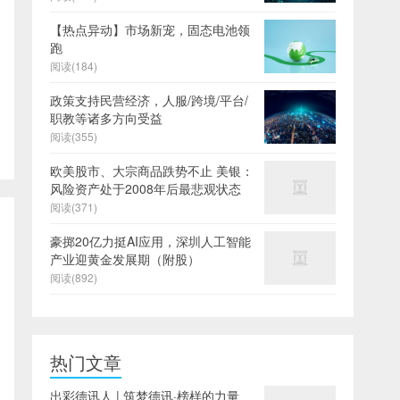
【热点异动】市场新宠，固态电池领
跑
阅读(184)
政策支持民营经济，人服/跨境/平台/
职教等诸多方向受益
阅读(355)
欧美股市、大宗商品跌势不止 美银：
风险资产处于2008年后最悲观状态
阅读(371)
豪掷20亿力挺AI应用，深圳人工智能
产业迎黄金发展期（附股）
阅读(892)
热门文章
出彩德讯人 | 筑梦德讯·榜样的力量