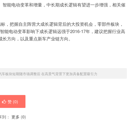
、智能电动变革和增量，中长期成长逻辑有望进一步增强，相关催
指标，把握自主阵营大成长逻辑背后的大投资机会，零部件板块，
在智能电动变革影响下成长逻辑远强于2016-17年，建议把握行业高
成长方向，以及重点新车产业链方向。
汽车板块短期随市场调整后 在高景气背景下更加具备配置吸引力
赞 (
0
)
享到：
更多
(
0
)