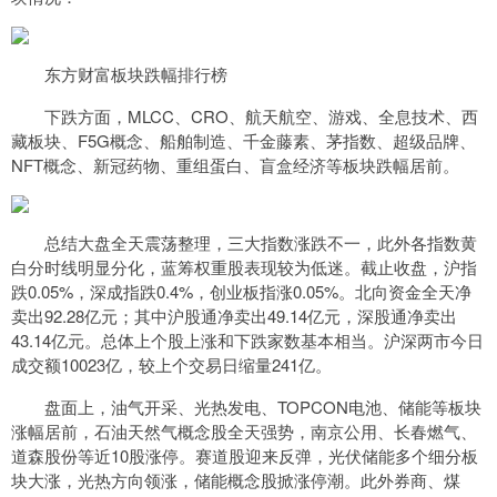
东方财富板块跌幅排行榜
下跌方面，MLCC、CRO、航天航空、游戏、全息技术、西
藏板块、F5G概念、船舶制造、千金藤素、茅指数、超级品牌、
NFT概念、新冠药物、重组蛋白、盲盒经济等板块跌幅居前。
总结大盘全天震荡整理，三大指数涨跌不一，此外各指数黄
白分时线明显分化，蓝筹权重股表现较为低迷。截止收盘，沪指
跌0.05%，深成指跌0.4%，创业板指涨0.05%。北向资金全天净
卖出92.28亿元；其中沪股通净卖出49.14亿元，深股通净卖出
43.14亿元。总体上个股上涨和下跌家数基本相当。沪深两市今日
成交额10023亿，较上个交易日缩量241亿。
盘面上，油气开采、光热发电、TOPCON电池、储能等板块
涨幅居前，石油天然气概念股全天强势，南京公用、长春燃气、
道森股份等近10股涨停。赛道股迎来反弹，光伏储能多个细分板
块大涨，光热方向领涨，储能概念股掀涨停潮。此外券商、煤