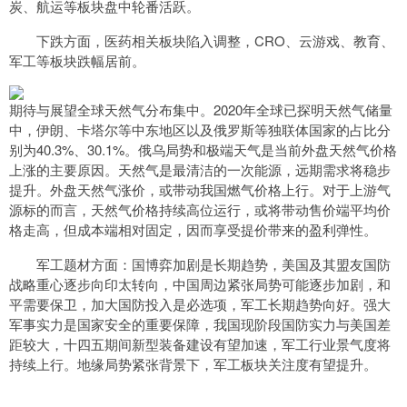
炭、航运等板块盘中轮番活跃。
下跌方面，医药相关板块陷入调整，CRO、云游戏、教育、
军工等板块跌幅居前。
期待与展望全球天然气分布集中。2020年全球已探明天然气储量
中，伊朗、卡塔尔等中东地区以及俄罗斯等独联体国家的占比分
别为40.3%、30.1%。俄乌局势和极端天气是当前外盘天然气价格
上涨的主要原因。天然气是最清洁的一次能源，远期需求将稳步
提升。外盘天然气涨价，或带动我国燃气价格上行。对于上游气
源标的而言，天然气价格持续高位运行，或将带动售价端平均价
格走高，但成本端相对固定，因而享受提价带来的盈利弹性。
军工题材方面：国博弈加剧是长期趋势，美国及其盟友国防
战略重心逐步向印太转向，中国周边紧张局势可能逐步加剧，和
平需要保卫，加大国防投入是必选项，军工长期趋势向好。强大
军事实力是国家安全的重要保障，我国现阶段国防实力与美国差
距较大，十四五期间新型装备建设有望加速，军工行业景气度将
持续上行。地缘局势紧张背景下，军工板块关注度有望提升。