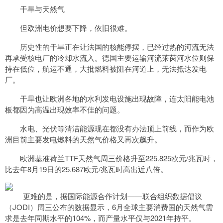
干旱与天然气
但欧洲电价想要下降，依旧很难。
历史性的干旱正在让法国的核能停摆，已经过热的河流无法
再承受核电厂的冷却水流入。德国主要运输河流莱茵河水位则保
持在低位，航运不通，大批燃料被阻在河道上，无法抵达发电
厂。
干旱也让欧洲各地的水利发电设施出现故障，连太阳能电池
板都因为高温出现效率不佳的问题。
水电、光伏等清洁能源现在都没有办法顶上前线，而作为欧
洲目前主要发电燃料的天然气价格又再次飙升。
欧洲基准荷兰TTF天然气周三价格升至225.825欧元/兆瓦时，
比去年8月19日的25.687欧元/兆瓦时高出近八倍。
更难的是，据国际能源合作计划——联合组织数据倡议
（JODI）周三公布的数据显示，6月全球主要消费国的天然气需
求是去年同期水平的104%，而产量水平仅与2021年持平。