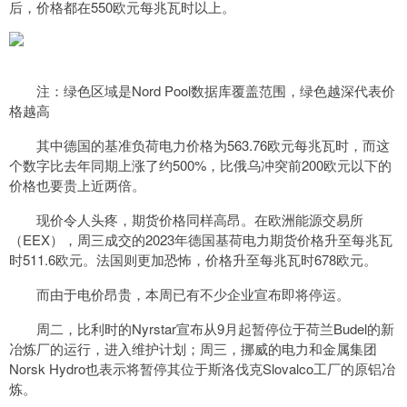
后，价格都在550欧元每兆瓦时以上。
注：绿色区域是Nord Pool数据库覆盖范围，绿色越深代表价
格越高
其中德国的基准负荷电力价格为563.76欧元每兆瓦时，而这
个数字比去年同期上涨了约500%，比俄乌冲突前200欧元以下的
价格也要贵上近两倍。
现价令人头疼，期货价格同样高昂。在欧洲能源交易所
（EEX），周三成交的2023年德国基荷电力期货价格升至每兆瓦
时511.6欧元。法国则更加恐怖，价格升至每兆瓦时678欧元。
而由于电价昂贵，本周已有不少企业宣布即将停运。
周二，比利时的Nyrstar宣布从9月起暂停位于荷兰Budel的新
冶炼厂的运行，进入维护计划；周三，挪威的电力和金属集团
Norsk Hydro也表示将暂停其位于斯洛伐克Slovalco工厂的原铝冶
炼。