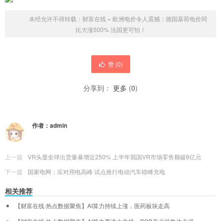
未经允许不得转载：
财富在线
»
欧洲电价令人震撼：德国基荷电价同
比大涨500% 法国更可怕！
赞 (
0
)
分享到：
更多
(
0
)
作者：
admin
上一篇
VR头显全球出货量暴增近250% 上半年我国VR市场零售额破8亿元
下一篇
国家电网：应对用电高峰 试点推行电动汽车错峰充电
相关推荐
【财富在线·热点数据聚焦】AI算力持续上涨，医药板块走高