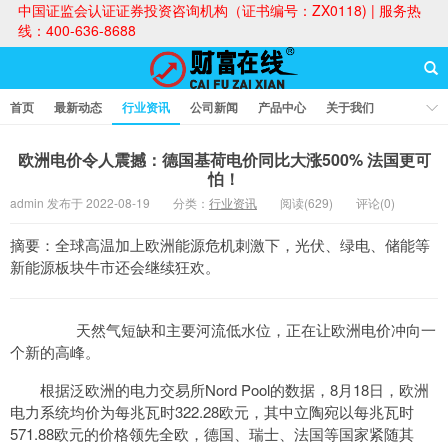
中国证监会认证证券投资咨询机构（证书编号：ZX0118) | 服务热
线：400-636-8688
首页
最新动态
行业资讯
公司新闻
产品中心
关于我们
财富论坛
欧洲电价令人震撼：德国基荷电价同比大涨500% 法国更可
怕！
admin 发布于 2022-08-19
分类：
行业资讯
阅读(629)
评论(0)
财富在线
摘要：全球高温加上欧洲能源危机刺激下，光伏、绿电、储能等
新能源板块牛市还会继续狂欢。
天然气短缺和主要河流低水位，正在让欧洲电价冲向一
个新的高峰。
根据泛欧洲的电力交易所Nord Pool的数据，8月18日，欧洲
电力系统均价为每兆瓦时322.28欧元，其中立陶宛以每兆瓦时
571.88欧元的价格领先全欧，德国、瑞士、法国等国家紧随其