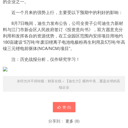
的企业之一。
近一个月来的强势上行，主要受以下预期中的利好的影响：
8月7日晚间，迪生力发布公告，公司全资子公司迪生力新材
料与江门市新会区人民政府签订《投资意向书》，双方愿意充分
利用和发挥各自的资源优势，在工业园区范围内安排项目用地约
180亩建设“5万吨/年废旧锂离子电池电极粉再生利用及5万吨/年高
镍三元锂电前驱体(NCA/NCM)项目”。
注：历史战报分析，仅作研究学习！
未经允许不得转载：
财富在线
»
【迪生力】横跨中美，覆盖全球的高
端企业
赞 (
5
)
分享到：
更多
(
0
)