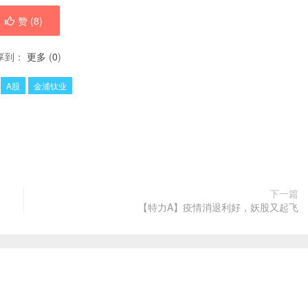
赞 (
8
)
享到：
更多
(
0
)
：
A股
金浦钛业
下一篇
【特力A】疫情消退利好，妖股又起飞