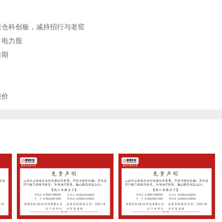
重仓科创板，减持招行与老窖
、电力股
口期
股价