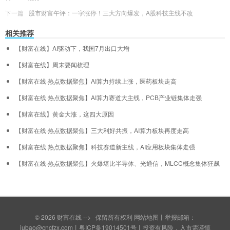
下一篇
股市财富午评：一字涨停！三大方向爆发，A股科技主线不改
相关推荐
【财富在线】AI驱动下，我国7月出口大增
【财富在线】周末要闻梳理
【财富在线·热点数据聚焦】AI算力持续上涨，医药板块走高
【财富在线·热点数据聚焦】AI算力赛道大主线，PCB产业链集体走强
【财富在线】黄金大涨，这四大原因
【财富在线·热点数据聚焦】三大利好共振，AI算力板块再度走高
【财富在线·热点数据聚焦】科技赛道新主线，AI应用板块集体走强
【财富在线·热点数据聚焦】火爆堪比半导体、光通信，MLCC概念集体狂飙
© 2026
财富在线
--> 保留所有权利
网站地图
丨举报邮箱：
jubao@cncfzx.com丨
粤ICP备19014501号
丨投资有风险，入市需谨慎