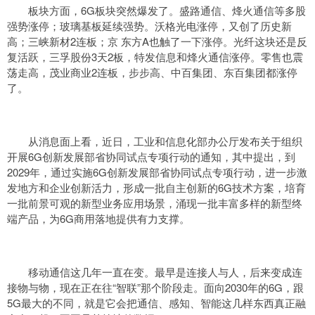
板块方面，6G板块突然爆发了。盛路通信、烽火通信等多股
强势涨停；玻璃基板延续强势。沃格光电涨停，又创了历史新
高；三峡新材2连板；京 东方A也触了一下涨停。光纤这块还是反
复活跃，三孚股份3天2板，特发信息和烽火通信涨停。零售也震
荡走高，茂业商业2连板，步步高、中百集团、东百集团都涨停
了。
从消息面上看，近日，工业和信息化部办公厅发布关于组织
开展6G创新发展部省协同试点专项行动的通知，其中提出，到
2029年，通过实施6G创新发展部省协同试点专项行动，进一步激
发地方和企业创新活力，形成一批自主创新的6G技术方案，培育
一批前景可观的新型业务应用场景，涌现一批丰富多样的新型终
端产品，为6G商用落地提供有力支撑。
移动通信这几年一直在变。最早是连接人与人，后来变成连
接物与物，现在正在往“智联”那个阶段走。面向2030年的6G，跟
5G最大的不同，就是它会把通信、感知、智能这几样东西真正融