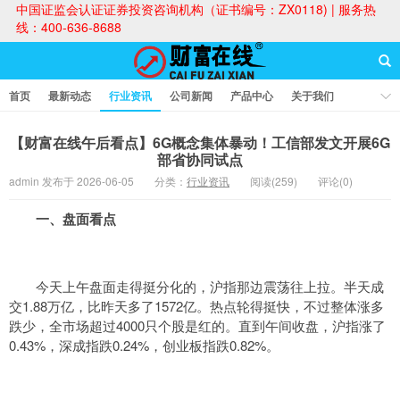
中国证监会认证证券投资咨询机构（证书编号：ZX0118) | 服务热
线：400-636-8688
首页
最新动态
行业资讯
公司新闻
产品中心
关于我们
财富论坛
【财富在线午后看点】6G概念集体暴动！工信部发文开展6G
部省协同试点
admin 发布于 2026-06-05
分类：
行业资讯
阅读(259)
评论(0)
财富在线
一、盘面看点
今天上午盘面走得挺分化的，沪指那边震荡往上拉。半天成
交1.88万亿，比昨天多了1572亿。热点轮得挺快，不过整体涨多
跌少，全市场超过4000只个股是红的。直到午间收盘，沪指涨了
0.43%，深成指跌0.24%，创业板指跌0.82%。