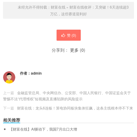
未经允许不得转载：
财富在线
»
财富在线收评：又突破！6天连续超3
万亿，这些赛道迎利好
赞 (
0
)
分享到：
更多
(
0
)
作者：
admin
上一篇
金融监管总局、中央网信办、公安部、中国人民银行、中国证监会关于
警惕不法“代理维权”短视频及直播陷阱的风险提示
下一篇
财富在线：龙头6连板！算电协同板块集体狂飙，这条主线根本停不下来
相关推荐
【财富在线】AI驱动下，我国7月出口大增