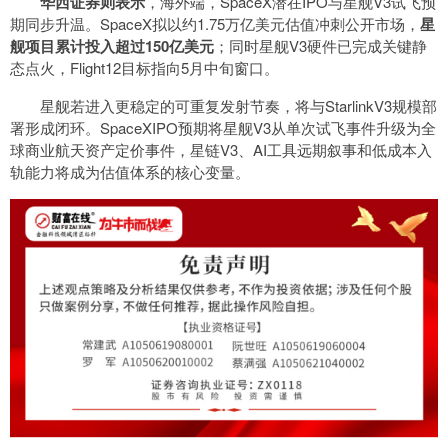
华西证券则表示
，海外端，SpaceX潜在IPO与星舰V3试飞预
期同步升温。SpaceX拟以约1.75万亿美元估值冲刺公开市场，
星
舰项目累计投入超过150亿美元
；同时星舰V3硬件已完成关键静
态点火，Flight12目标指向5月中旬窗口。
星舰若进入更稳定的可重复发射节奏，将与StarlinkV3规模部
署形成闭环。SpaceXIPO预期将星舰V3从单次试飞事件升级为全
球商业航天资产定价事件，星链V3、AI工具远期叙事和低成本入
轨能力将成为估值体系的核心变量。