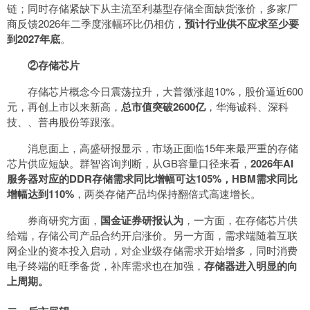
链；同时存储紧缺下从主流至利基型存储全面缺货涨价，多家厂
商反馈2026年二季度涨幅环比仍相仿，
预计行业供不应求至少要
到2027年底
。
②存储芯片
存储芯片概念今日震荡拉升，大普微涨超10%，股价逼近600
元，再创上市以来新高，
总市值突破2600亿
，华海诚科、深科
技、、普冉股份等跟涨。
消息面上，高盛研报显示，市场正面临15年来最严重的存储
芯片供应短缺。群智咨询判断，从GB容量口径来看，
2026年AI
服务器对应的DDR存储需求同比增幅可达105%，HBM需求同比
增幅达到110%
，两类存储产品均保持翻倍式高速增长。
券商研究方面，
国金证券研报认为
，一方面，在存储芯片供
给端，存储公司产品合约开启涨价。另一方面，需求端随着互联
网企业的资本投入启动，对企业级存储需求开始增多，同时消费
电子终端的旺季备货，补库需求也在加强，
存储器进入明显的向
上周期。