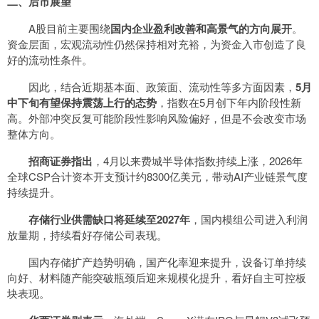
二、后市展望
A股目前主要围绕
国内企业盈利改善和高景气的方向展开
。
资金层面，宏观流动性仍然保持相对充裕，为资金入市创造了良
好的流动性条件。
因此，结合近期基本面、政策面、流动性等多方面因素，
5月
中下旬有望保持震荡上行的态势
，指数在5月创下年内阶段性新
高。外部冲突反复可能阶段性影响风险偏好，但是不会改变市场
整体方向。
招商证券指出
，4月以来费城半导体指数持续上涨，2026年
全球CSP合计资本开支预计约8300亿美元，带动AI产业链景气度
持续提升。
存储行业供需缺口将延续至2027年
，国内模组公司进入利润
放量期，持续看好存储公司表现。
国内存储扩产趋势明确，国产化率迎来提升，设备订单持续
向好、材料随产能突破瓶颈后迎来规模化提升，看好自主可控板
块表现。