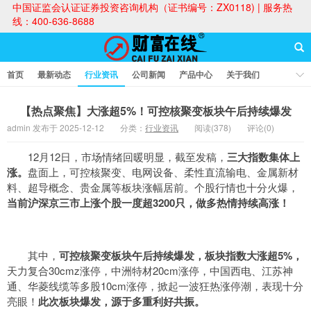
中国证监会认证证券投资咨询机构（证书编号：ZX0118) | 服务热
线：400-636-8688
首页
最新动态
行业资讯
公司新闻
产品中心
关于我们
财富论坛
【热点聚焦】大涨超5%！可控核聚变板块午后持续爆发
admin 发布于 2025-12-12
分类：
行业资讯
阅读(378)
评论(0)
财富在线
12月12日，市场情绪回暖明显，截至发稿，
三大指数集体上
涨。
盘面上，可控核聚变、电网设备、柔性直流输电、金属新材
料、超导概念、贵金属等板块涨幅居前。个股行情也十分火爆，
当前沪深京三市上涨个股一度超3
2
00只，做多热情持续高涨！
其中，
可控核聚变板块午后持续爆发，板块指数大涨超5%，
天力复合30cmz涨停，中洲特材20cm涨停，中国西电、江苏神
通、华菱线缆等多股10cm涨停，掀起一波狂热涨停潮，表现十分
亮眼！
此次板块爆发，
源于多重利好共振。