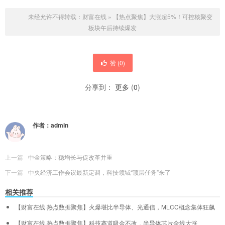
未经允许不得转载：
财富在线
»
【热点聚焦】大涨超5%！可控核聚变
板块午后持续爆发
赞 (
0
)
分享到：
更多
(
0
)
作者：
admin
上一篇
中金策略：稳增长与促改革并重
下一篇
中央经济工作会议最新定调，科技领域“顶层任务”来了
相关推荐
【财富在线·热点数据聚焦】火爆堪比半导体、光通信，MLCC概念集体狂飙
【财富在线·热点数据聚焦】科技赛道吸金不改，半导体芯片全线大涨