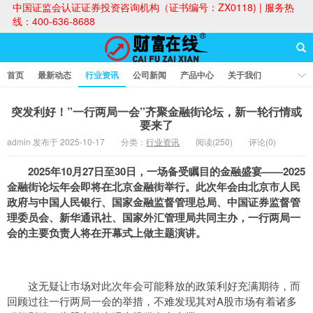
中国证监会认证证券投资咨询机构（证书编号：ZX0118) | 服务热
线：400-636-8688
首页
最新动态
行业资讯
公司新闻
产品中心
关于我们
财富论坛
突发利好！”一行两局一会”齐聚金融街论坛，新一轮行情或
要来了
admin 发布于 2025-10-17
分类：
行业资讯
阅读(250)
评论(0)
财富在线
2025年10月27日至30日，一场备受瞩目的金融盛宴——2025
金融街论坛年会即将在北京金融街举行。此次年会由北京市人民
政府与中国人民银行、国家金融监督管理总局、中国证券监督管
理委员会、新华通讯社、国家外汇管理局共同主办，一行两局一
会的主要负责人将在开幕式上做主题演讲。
这无疑让市场对此次年会可能释放的政策利好充满期待，而
回顾过往一行两局一会的举措，不难发现其对A股市场有着诸多