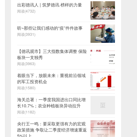
出彩德讯人 | 筑梦德讯·榜样的力量
阅读(4732)
听~那些让我们感动的“疫”件件故事
阅读(3931)
【德讯观市】三大指数集体调整 保险
板块一支独秀
阅读(3963)
着眼当下，放眼未来：重视前沿领域
的军工投资机会
阅读(1580)
海关总署：一季度我国进出口同比增
长10.7%；农业种植板块异动拉升
阅读(1182)
央行王一鸣：要采取更强有力的宏观
政策措施 争取让二季度经济增速重返
5%以上