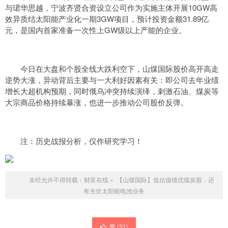
与珺华思越，宁波齐贤合资设立公司作为实施主体开展10GW高
效异质结太阳能产业化一期3GW项目，预计投资金额31.89亿
元，是国内首家准备一次性上GW级以上产能的企业。
今日在大盘和个股全线大跌利空下，山煤国际股价高开高走
逆势大涨，异动背后主要与一大利好因素有关：即公司去年业绩
增长大超机构预期，同时俄乌冲突持续演绎，刺激石油、煤炭等
大宗商品价格持续暴涨，也进一步推动公司股价反弹。
注：历史战报分析，仅作研究学习！
未经允许不得转载：
财富在线
»
【山煤国际】低估值绩优煤炭股，还
有光伏太阳能电池业务
赞 (
31
)