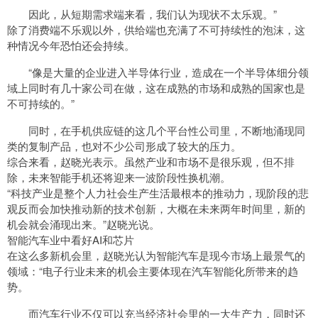
因此，从短期需求端来看，我们认为现状不太乐观。”
除了消费端不乐观以外，供给端也充满了不可持续性的泡沫，这
种情况今年恐怕还会持续。
“像是大量的企业进入半导体行业，造成在一个半导体细分领
域上同时有几十家公司在做，这在成熟的市场和成熟的国家也是
不可持续的。”
同时，在手机供应链的这几个平台性公司里，不断地涌现同
类的复制产品，也对不少公司形成了较大的压力。
综合来看，赵晓光表示。虽然产业和市场不是很乐观，但不排
除，未来智能手机还将迎来一波阶段性换机潮。
“科技产业是整个人力社会生产生活最根本的推动力，现阶段的悲
观反而会加快推动新的技术创新，大概在未来两年时间里，新的
机会就会涌现出来。”赵晓光说。
智能汽车业中看好AI和芯片
在这么多新机会里，赵晓光认为智能汽车是现今市场上最景气的
领域：“电子行业未来的机会主要体现在汽车智能化所带来的趋
势。
而汽车行业不仅可以充当经济社会里的一大生产力，同时还