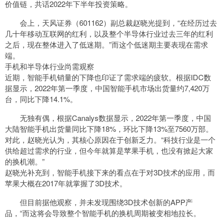
价值链，共话2022年下半年投资策略。
会上，天风证券（601162）副总裁赵晓光提到，“在经历过去
几十年移动互联网的红利，以及整个半导体行业过去三年的红利
之后，现在整体进入了低迷期。”而这个低迷期主要表现在需求
端。
手机和半导体行业尚需观察
近期，智能手机销量的下降也印证了需求端的疲软。根据IDC数
据显示，2022年第一季度，中国智能手机市场出货量约7,420万
台，同比下降14.1%。
无独有偶，根据Canalys数据显示，2022年第一季度，中国
大陆智能手机出货量同比下降18%，环比下降13%至7560万部。
对此，赵晓光认为，其核心原因在于创新乏力。“科技行业是一个
供给超过需求的行业，但今年就算是苹果手机，也没有掀起大家
的换机潮。”
赵晓光补充到，智能手机接下来的看点在于对3D技术的应用，而
苹果大概在2017年就掌握了3D技术。
但目前据他观察，并未发现围绕3D技术创新的APP产
品，“而这将会导致整个智能手机的换机周期被变相地拉长。