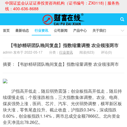
中国证监会认证证券投资咨询机构（证书编号：ZX0118) | 服务热
线：400-636-8688
首页
最新动态
行业资讯
公司新闻
产品中心
关于我们
财富论坛
【韦妙精研团队晚间复盘】指数缩量调整 农业领涨两市
admin 发布于 2022-05-17
分类：
行业资讯
阅读(623)
评论(0)
财富在线
摘要：【韦妙精研团队晚间复盘】指数缩量调整 农业领涨两市
沪指高开低走，随后弱势震荡；创业板指高开低走，随后持
续缓慢走低；个股涨跌相当，三大指数集体调整。农业、电商、
煤炭强势上涨，医药、芯片、汽车、光伏弱势调整，横琴新区板
块大涨，零售尾盘拉升。截止收盘，沪指跌0.34%，深成指跌
0.60%，创业板指跌1.14%，两市总成交金额7866亿。北向资金
全天净流出78.26亿。