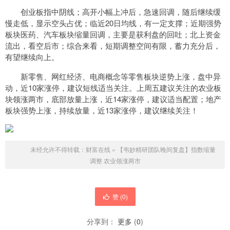
创业板指中阴线；高开小幅上冲后，急速回调，随后继续缓
慢走低，显示空头占优；临近20日均线，有一定支撑；近期强势
板块医药、汽车板块缩量回调，主要是获利盘的回吐；北上资金
流出，看空后市；综合来看，短期调整空间有限，蓄力充分后，
有望继续向上。
新零售、网红经济、电商概念等零售板块逆势上涨，盘中异
动，近10家涨停，建议短线适当关注。上周五建议关注的农业板
块领涨两市，底部放量上涨，近14家涨停，建议适当配置；地产
板块强势上涨，持续放量，近13家涨停，建议继续关注！
未经允许不得转载：
财富在线
»
【韦妙精研团队晚间复盘】指数缩量
调整 农业领涨两市
赞 (
0
)
分享到：
更多
(
0
)