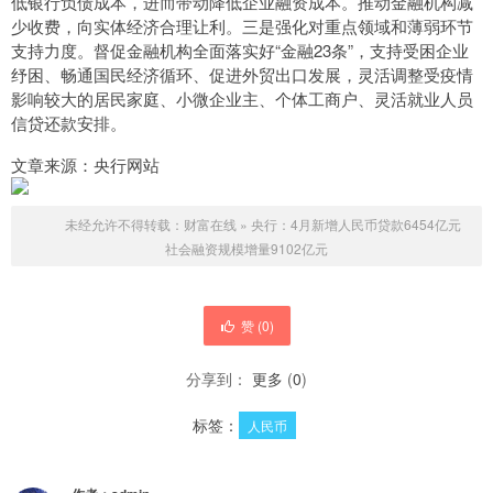
低银行负债成本，进而带动降低企业融资成本。推动金融机构减
少收费，向实体经济合理让利。三是强化对重点领域和薄弱环节
支持力度。督促金融机构全面落实好“金融23条”，支持受困企业
纾困、畅通国民经济循环、促进外贸出口发展，灵活调整受疫情
影响较大的居民家庭、小微企业主、个体工商户、灵活就业人员
信贷还款安排。
文章来源：央行网站
未经允许不得转载：
财富在线
»
央行：4月新增人民币贷款6454亿元
社会融资规模增量9102亿元
赞 (
0
)
分享到：
更多
(
0
)
标签：
人民币