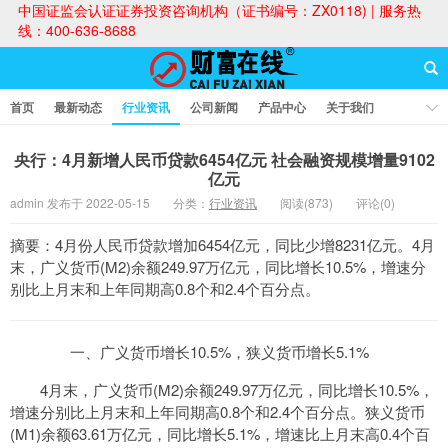
中国证监会认证证券投资咨询机构（证书编号：ZX0118) | 服务热
线：400-636-8688
首页
最新动态
行业资讯
公司新闻
产品中心
关于我们
财富论坛
央行：4月新增人民币贷款6454亿元 社会融资规模增量9102
亿元
admin 发布于 2022-05-15
分类：
行业资讯
阅读(873)
评论(0)
财富在线
摘要：4月份人民币贷款增加6454亿元，同比少增8231亿元。4月
末，广义货币(M2)余额249.97万亿元，同比增长10.5%，增速分
别比上月末和上年同期高0.8个和2.4个百分点。
一、广义货币增长10.5%，狭义货币增长5.1%
4月末，广义货币(M2)余额249.97万亿元，同比增长10.5%，
增速分别比上月末和上年同期高0.8个和2.4个百分点。狭义货币
(M1)余额63.61万亿元，同比增长5.1%，增速比上月末高0.4个百