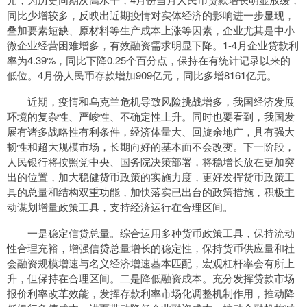
同比少增较多，反映出近期疫情对实体经济的影响进一步显现，
叠加要素短缺、原材料等生产成本上涨等因素，企业尤其是中小
微企业经营困难增多，有效融资需求明显下降。1-4月企业贷款利
率为4.39%，同比下降0.25个百分点，保持在有统计记录以来的
低位。4月份人民币存款增加909亿元，同比多增8161亿元。
近期，疫情和乌克兰危机导致风险挑战增多，我国经济发展
环境的复杂性、严峻性、不确定性上升。同时也要看到，我国发
展有诸多战略性有利条件，经济体量大、回旋余地广，具有强大
韧性和超大规模市场，长期向好的基本面不会改变。下一阶段，
人民银行将按照党中央、国务院决策部署，将稳增长放在更加突
出的位置，加大稳健货币政策的实施力度，更好发挥货币政策工
具的总量和结构双重功能，加快落实已出台的政策措施，积极主
动谋划增量政策工具，支持经济运行在合理区间。
一是稳定信贷总量。综合运用多种货币政策工具，保持流动
性合理充裕，增强信贷总量增长的稳定性，保持货币供应量和社
会融资规模增速与名义经济增速基本匹配，宏观杠杆率会有所上
升，但保持在合理区间。二是降低融资成本。充分发挥贷款市场
报价利率改革效能，发挥存款利率市场化调整机制作用，推动降